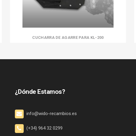
CUCHARRA DE AGARRE PARA KL-200
¿Dónde Estamos?
info@wido-recambios.es
(+34) 964 32 0299