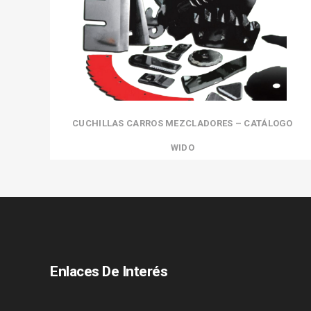
CUCHILLAS CARROS MEZCLADORES – CATÁLOGO
WIDO
Enlaces De Interés