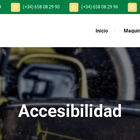
9
(+34) 658 08 29 90
(+34) 658 08 29 96
Inicio
Maquin
Accesibilidad